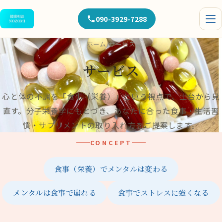
090-3929-7288
ホーム
/
サービス
サービス
心と体の不調を「食事（栄養）」という視点で、土台から見
直す。分子栄養学にもとづき、あなたに合った食事・生活習
慣・サプリメントの取り入れ方をご提案します。
CONCEPT
食事（栄養）でメンタルは変わる
メンタルは食事で崩れる
食事でストレスに強くなる